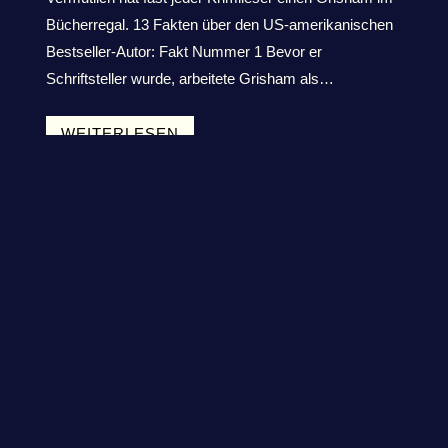
Bücherregal. 13 Fakten über den US-amerikanischen
Bestseller-Autor: Fakt Nummer 1 Bevor er
Schriftsteller wurde, arbeitete Grisham als…
WEITERLESEN
13 Fakten über: Stieg Larsson
13 Fakten (Bücher)
13 interessante Fakten über den schwedischen Autor
der berühmten Millenium-Trilogie: Fakt Nummer 1
Stieg Larsson wuchs in Nordschweden auf und war
der Sohn eines Arbeiters…
WEITERLESEN