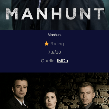
Manhunt
Rating:
7.6/10
Quelle:
IMDb