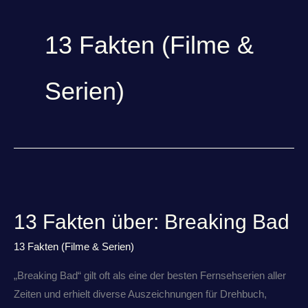
13 Fakten (Filme &
Serien)
13
Fakten
13 Fakten über: Breaking Bad
über:
Breaking
13 Fakten (Filme & Serien)
Bad
„Breaking Bad“ gilt oft als eine der besten Fernsehserien aller
Zeiten und erhielt diverse Auszeichnungen für Drehbuch,