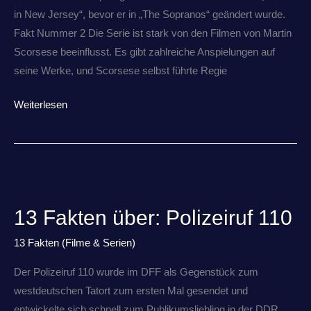
in New Jersey“, bevor er in „The Sopranos“ geändert wurde.
Fakt Nummer 2 Die Serie ist stark von den Filmen von Martin
Scorsese beeinflusst. Es gibt zahlreiche Anspielungen auf
seine Werke, und Scorsese selbst führte Regie
Weiterlesen
13
Fakten
13 Fakten über: Polizeiruf 110
über:
Polizeiruf
13 Fakten (Filme & Serien)
110
Der Polizeiruf 110 wurde im DFF als Gegenstück zum
westdeutschen Tatort zum ersten Mal gesendet und
entwickelte sich schnell zum Publikumsliebling in der DDR.