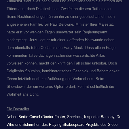
Zunächst sieht alles nach Mord und anschließendem Selbstmord des
Täters aus, doch Dalgliesh hegt Zweifel an diesem Tathergang.
Seine Nachforschungen führen ihn zu einer gesellschaftlich hoch
angesehenen Familie. Sir Paul Berowne, Minister Ihrer Majestät,
hatte erst vor wenigen Tagen unerwartet sein Regierungsamt
niedergelegt. Jetzt liegt er mit einer klaffenden Halswunde neben
dem ebenfalls toten Obdachlosen Harry Mack. Dass alle in Frage
kommenden Tatverdächtigen scheinbar wasserdichte Alibis
vorweisen können, macht den kniffligen Fall schier unlösbar. Doch
Dalglieshs Spürsinn, kombinatorisches Geschick und Beharrlichkeit
führen letztlich doch zur Auflösung des Verbrechens. Beim
Showdown, der ein weiteres Opfer fordert, kommt schließlich die
Wahrheit ans Licht.
Die Darsteller
Neben Bertie Carvel (Doctor Foster, Sherlock, Inspector Barnaby, Dr.
Who und Schirmherr des Playing Shakespeare-Projekts des Globe